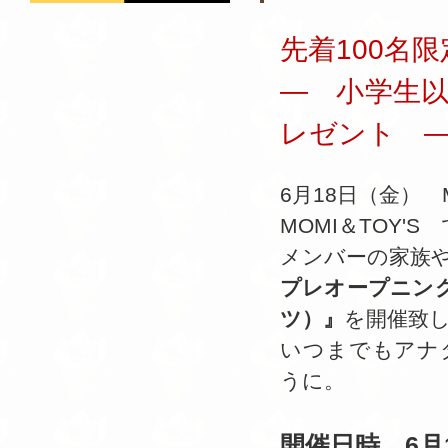
先着100名限
― 小学生以
レゼント 
6月18日（金） 
MOMI＆TOY'
メンバーの家族
プレオープニング
ツ）』
を開催致
いつまでもアナタ
うに。
開催日時 6月1