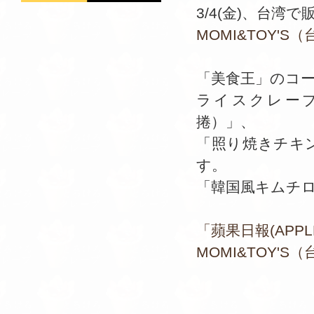
3/4(金)、台湾
MOMI&TOY'S
「美食王」のコ
ライスクレー
捲）」、
「照り焼きチキ
す。
「韓国風キムチ
「蘋果日報(APPL
MOMI&TOY'