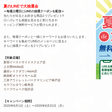
夏のLINEで大抽選会
＝毎週土曜日にLINEの抽選クーポンを配信＝
当たりが出るとお好きな商品1つプレゼント!!
◎ハズレでも画面を見せると割り引きや
トッピング無料サービスが受けられます。
また、毎週クーポンと一緒にキーワードもお送りいたします。
キーワードを集めてLINEのメッセージに送ると
さらに抽選クーポンを1つプレゼント!!
【対象店舗】
新宿イーストサイドスクエア店
上大岡mioka店
越谷レイクタウンkaze店
錦糸町オリナスモール店
三井アウトレットパークマリンピア神戸店
カラフルタウン岐阜店
リーフウォーク稲沢店
【キャンペーン期間】
2020年8月1日（土）〜2020年8月31日（月）