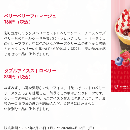
ベリーベリーフロマージュ
780円（税込）
彩り豊かなミックスベリーとストロベリーソース、チーズ＆ラズ
ベリー味のロールケーキを贅沢にトッピングした、ベリー尽くし
のクレープです。中に包み込んだチーズクリームの柔らかな酸味
とミックスベリーの甘酸っぱさが心地よく調和し、春の訪れを感
じさせる一品に仕上げました。
ダブルアイスストロベリー
830円（税込）
みずみずしい苺や濃厚ないちごアイス、甘酸っぱいストロベリー
ソースをたっぷり使用した、苺尽くしの華やかなクレープです。
クレープの中にも苺やいちごアイスを贅沢に包み込むことで、最
後の一口まで苺の魅力を詰め込んだ、苺好きにはたまらな
い特別な一品に仕上げました。
販売期間：2026年3月23日（月）〜 2026年4月12日（日）