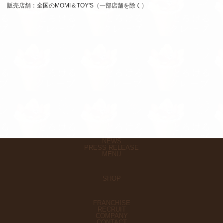
販売店舗：全国のMOMI＆TOY'S（一部店舗を除く）
NEWS
PRESS RELEASE
MENU
SHOP
FRANCHISE
RECRUIT
COMPANY
CONTACT