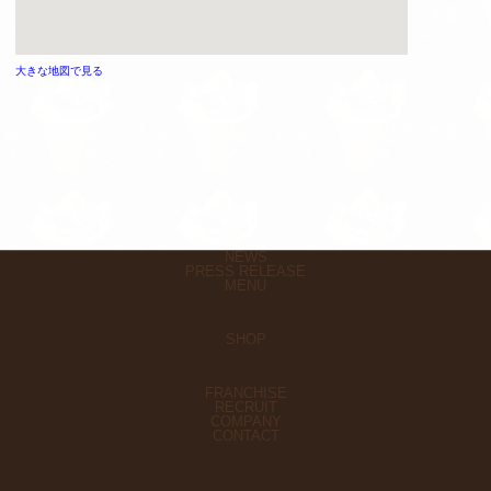
大きな地図で見る
NEWS
PRESS RELEASE
MENU
SHOP
FRANCHISE
RECRUIT
COMPANY
CONTACT