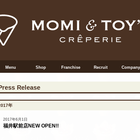
Menu
Shop
Franchise
Recruit
Company
Press Release
2017年
2017年6月1日
福井駅前店NEW OPEN!!