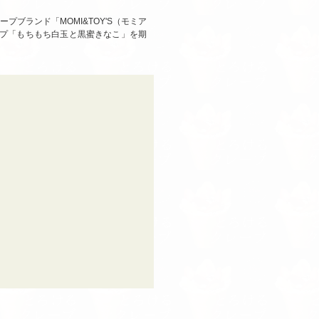
ブランド「MOMI&TOY'S（モミア
和クレープ「もちもち白玉と黒蜜きなこ」を期