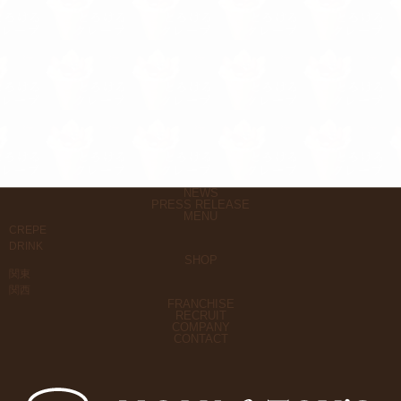
NEWS
PRESS RELEASE
MENU
CREPE
DRINK
SHOP
関東
関西
FRANCHISE
RECRUIT
COMPANY
CONTACT