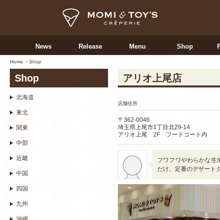
News
Release
Menu
Shop
Home
Shop
Shop
アリオ上尾店
北海道
店舗住所
東北
〒362-0046
埼玉県上尾市1丁目北29‐14
関東
アリオ上尾 2F フードコート内
中部
近畿
フワフワやわらかな生地
だけ。定番のデザート
中国
四国
九州
沖縄